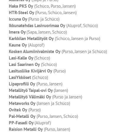
Haka PKS Oy
(Schüco, Purso, Jansen)
HTR-Steel Oy
(Purso, Schüco, Jansen)
Iccuna Oy
(Purso ja Schüco)
Ikkunatehdas Lasivuorimaa Oy
(Aluprof, Schüco)
Imera Oy
(Sapa, Jansen, Schüco)
Karkkilan Metallityöt Oy
(Schüco, Jansen ja Purso)
Kaune Oy
(Aluprof)
Kosken Alumiinivalmiste Oy
(Purso, Jansen ja Schüco)
Lasi-Kalle Oy
(Schüco)
Lasi Saarinen Oy
(Schüco)
Lasitusliike Kivijärvi Oy
(Purso)
LasiYkköset
(Schüco)
Lipaprofiili Oy
(Purso, Jansen)
Metallityö Taipal-ovi Oy
(Jansen)
Metallityö Välimäki Oy
(Purso ja Jansen)
Metaworks Oy
(Jansen ja Schüco)
Ovitek Oy
(Purso)
Pal-Metalli Oy
(Purso, Jansen, Schüco)
PP-Fasadi Oy
(Aluprof)
Raision Metalli Oy
(Purso, Jansen)