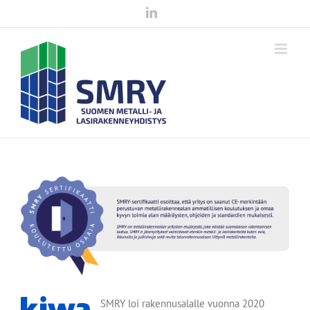
Skip
LinkedIn
to
content
SMRY loi rakennusalalle vuonna 2020