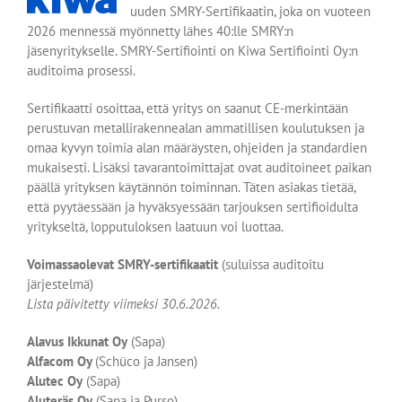
uuden SMRY-Sertifikaatin, joka on vuoteen
2026 mennessä myönnetty lähes 40:lle SMRY:n
jäsenyritykselle. SMRY-Sertifiointi on Kiwa Sertifiointi Oy:n
auditoima prosessi.
Sertifikaatti osoittaa, että yritys on saanut CE-merkintään
perustuvan metallirakennealan ammatillisen koulutuksen ja
omaa kyvyn toimia alan määräysten, ohjeiden ja standardien
mukaisesti. Lisäksi tavarantoimittajat ovat auditoineet paikan
päällä yrityksen käytännön toiminnan. Täten asiakas tietää,
että pyytäessään ja hyväksyessään tarjouksen sertifioidulta
yritykseltä, lopputuloksen laatuun voi luottaa.
Voimassaolevat SMRY-sertifikaatit
(suluissa auditoitu
järjestelmä)
Lista päivitetty viimeksi 30.6.2026.
Alavus Ikkunat Oy
(Sapa)
Alfacom Oy
(Schüco ja Jansen)
Alutec Oy
(Sapa)
Aluteräs Oy
(Sapa ja Purso)