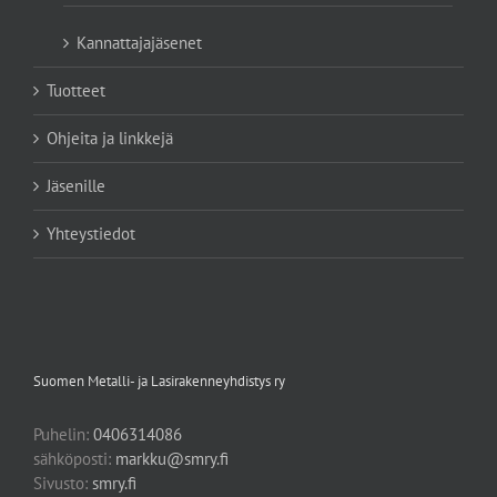
Kannattajajäsenet
Tuotteet
Ohjeita ja linkkejä
Jäsenille
Yhteystiedot
Suomen Metalli- ja Lasirakenneyhdistys ry
Puhelin:
0406314086
sähköposti:
markku@smry.fi
Sivusto:
smry.fi