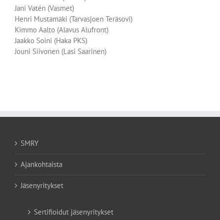
Jani Vatén (Vasmet)
Henri Mustamäki (Tarvasjoen Teräsovi)
Kimmo Aalto (Alavus Alufront)
Jaakko Soini (Haka PKS)
Jouni Siivonen (Lasi Saarinen)
SMRY
Ajankohtaista
Jäsenyritykset
Sertifioidut jäsenyritykset