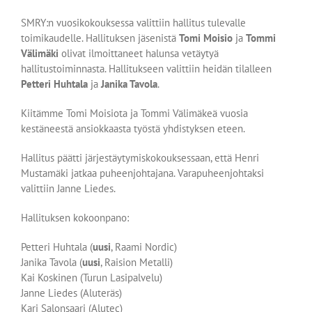
SMRY:n vuosikokouksessa valittiin hallitus tulevalle
toimikaudelle. Hallituksen jäsenistä
Tomi Moisio
ja
Tommi
Välimäki
olivat ilmoittaneet halunsa vetäytyä
hallitustoiminnasta. Hallitukseen valittiin heidän tilalleen
Petteri Huhtala
ja
Janika Tavola
.
Kiitämme Tomi Moisiota ja Tommi Välimäkeä vuosia
kestäneestä ansiokkaasta työstä yhdistyksen eteen.
Hallitus päätti järjestäytymiskokouksessaan, että Henri
Mustamäki jatkaa puheenjohtajana. Varapuheenjohtaksi
valittiin Janne Liedes.
Hallituksen kokoonpano:
Petteri Huhtala (
uusi
, Raami Nordic)
Janika Tavola (
uusi
, Raision Metalli)
Kai Koskinen (Turun Lasipalvelu)
Janne Liedes (Aluteräs)
Kari Salonsaari (Alutec)