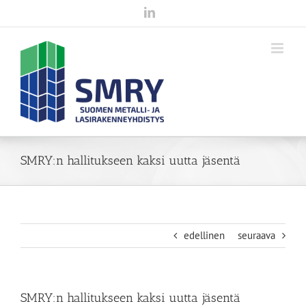
Skip
LinkedIn
to
content
SMRY:n hallitukseen kaksi uutta jäsentä
edellinen
seuraava
SMRY:n hallitukseen kaksi uutta jäsentä